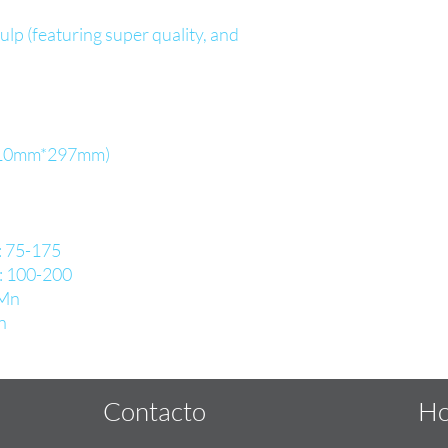
lp (featuring super quality, and
(210mm*297mm)
: 75-175
: 100-200
 Mn
n
Contacto
Ho