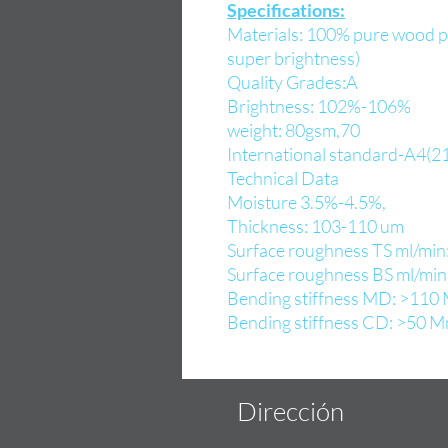
Specifications:
Materials: 100% pure wood pu
super brightness)
Quality Grades:A
Brightness: 102%-106%
weight: 80gsm,70
International standard-A4
Technical Data
Moisture 3.5%-4.5%,
Thickness: 103-110 um
Surface roughness TS ml/min
Surface roughness BS ml/min
Bending stiffness MD: >110
Bending stiffness CD: >50 M
Dirección