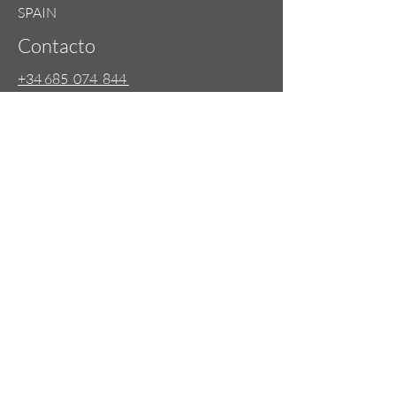
SPAIN
Contacto
+34 685 074 844
info@lilou-team.com
Horario de apertura
Lu - Vie: 09:00 - 20:00
Fin de semana: Con cita previa
Copyright 2023 | LILOU-TEAM
Nuestros términos y condiciones de
venta