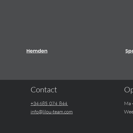
Hemden
Sp
Contact
Op
+34 685 074 844
Ma 
info@lilou-team.com
Wee