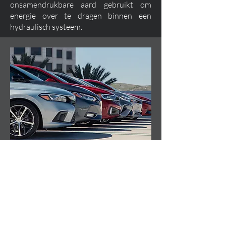
onsamendrukbare aard gebruikt om
energie over te dragen binnen een
hydraulisch systeem.
Voertuigen & Auto's