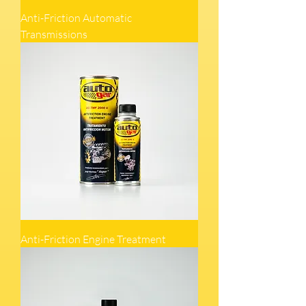
Anti-Friction Automatic
Transmissions
Anti-Friction Engine Treatment