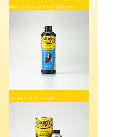
Anti-Leak Sealant for radiators
RADIATOR CLEANER