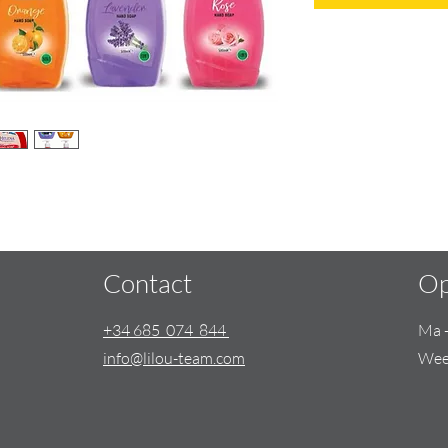
Contact
Op
+34 685 074 844
Ma 
info@lilou-team.com
Wee