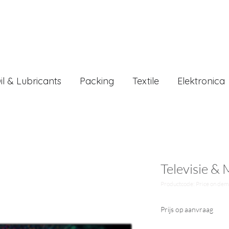
il & Lubricants
Packing
Textile
Elektronica
Televisie &
Productcode: Price on de
Prijs op aanvraag